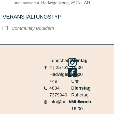
Lunchaussee 4, Hedwigenkoog, 25761, SH
VERANSTALTUNGSTYP
Community Bouldern
Lundchaussee
Montag
4 | 25761
16:00 -
Hedwigenkoog
20:00
+49
Uhr
4834
Dienstag
7379940
Ruhetag
info@holdontide.com
Mittwoch
16:00 -