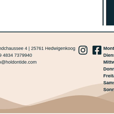
ndchaussee 4 | 25761 Hedwigenkoog
Mon
9 4834 7379940
Dien
fo@holdontide.com
Mitt
Donn
Frei
Sam
Son