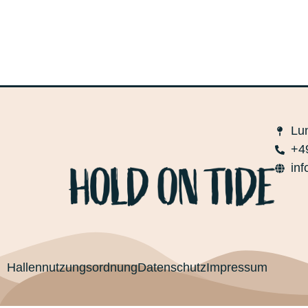
Lu
+4
in
Hallennutzungsordnung
Datenschutz
Impressum